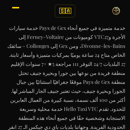
🇸🇦
خدمة متميزة في جميع أنحاء Pays de Gex خدمة سيارات
الأجرة وVTC27 كوميونات من Ferney-Voltaire إلى
Divonne-les-Bains، ومن Gex إلى Collonges - سائقك
الخاص متاح 24 ساعة يوميًا بمركبات متميزة وأسعار ثابتة.
27 البلديات 24/7 التوفر 111 مراجعة 5★ +7 سنوات الإقليم
منطقة فريدة من نوعها بين جورا وبحيرة جنيف تحتل
منطقة Pays de Gex موقعًا جغرافيًا استثنائيًا بين جبال
الجورا وبحيرة جنيف، حيث تعتبر جنيف الجار المباشر لها.
أكثر من 100 ألف نسمة، نسبة كبيرة من العمال العابرين
للحدود. تقدم Hello Taxi VTC خدمة محلية وسريعة
الاستجابة وشخصية حقًا في جميع أنحاء هذه المنطقة
الحدودية الفريدة. وجهاتنا بلديات باي دي جيكس الـ 27 انقر