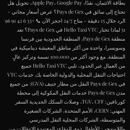
بطاقة الائتمان، نقدًا، Apple Pay، Google Pay، تحويل هل
تحتاج إلى سائق في Pays de Gex؟ عرض أسعار مجاني -
الرد خلال 15 دقيقة - متاح 24/7 احجز الآن 📞 +33 6 42 91 96
51 لماذا تختار Hello Taxi VTC في Pays de Gex؟ تعد
منطقة Pays de Gex، المنطقة الحدودية بين فرنسا
وسويسرا، واحدة من أكثر مناطق المعيشة ديناميكية في
المنطقة. مع وجود أكثر من 100.000 نسمة وتركيز عالٍ
من العمال عبر الحدود، تلبي Hello Taxi VTC جميع
احتياجات التنقل المحلية والدولية الخاصة بك. خدمات VTC
في Pays de Gex النقل من مطار جنيف (GVA): من جميع
مدن Pays de Gex خدمات النقل المكوكية إلى محطة
كورنافين: TGV، CFF، وصلات السكك الحديدية السفر
المهني: CERN، الأمم المتحدة، الشركات الصغيرة
والمتوسطة، الشركات المحلية النقل المدرسي
واللامنهجي: للأطفال ذوي المقاعد المعتمدة الانتقالات من