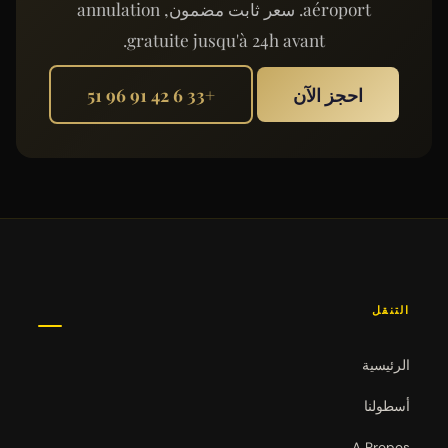
aéroport. سعر ثابت مضمون, annulation
gratuite jusqu'à 24h avant.
احجز الآن
+33 6 42 91 96 51
التنقل
الرئيسية
أسطولنا
A Propos