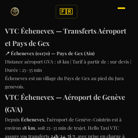
🇫🇷
VTC Échenevex — Transferts Aéroport
et Pays de Gex
📍 Échenevex (01170) — Pays de Gex (Ain)
Distance aéroport GVA : 18 km | Tarif à partir de : sur devis |
Durée : 25–35 min
Échenevex est un village du Pays de Gex au pied du Jura
genevois.
VTC Échenevex — Aéroport de Genève
(GVA)
Depuis
Échenevex
, l’aéroport de Genève-Cointrin est à
environ
18 km
, soit 25–35 min de trajet. Hello Taxi VTC
assure vos transferts
24h/24, 7j/7
, avec prise en charge à