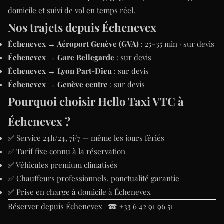
domicile et suivi de vol en temps réel.
Nos trajets depuis Échenevex
Échenevex → Aéroport Genève (GVA)
: 25–35 min · sur devis
Échenevex → Gare Bellegarde
: sur devis
Échenevex → Lyon Part-Dieu
: sur devis
Échenevex → Genève centre
: sur devis
Pourquoi choisir Hello Taxi VTC à
Échenevex ?
✅ Service 24h/24, 7j/7 — même les jours fériés
✅ Tarif fixe connu à la réservation
✅ Véhicules premium climatisés
✅ Chauffeurs professionnels, ponctualité garantie
✅ Prise en charge à domicile à Échenevex
Réserver depuis Échenevex
|
☎ +33 6 42 91 96 51