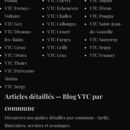
Pouilly
VTC Chevry
VTC Mijoux
VTC Ferney-
VTC Échenevex
VTC Péron
Voltaire
VTC Challex
VTC Pougny
VTC Gex
VTC Collonges
VTC Saint-Jean-
VTC Divonne-
VTC Crozet
de-Gonville
les-Bains
VTC Farges
VTC Sauverny
VTC Cessy
VTC Grilly
VTC Segny
VTC Ornex
VTC Léaz
VTC Vesancy
VTC Thoiry
VTC Prévessin-
Moëns
VTC Sergy
Articles détaillés — Blog VTC par
commune
Découvrez nos guides détaillés par commune : tarifs,
itinéraires, services et avantages.