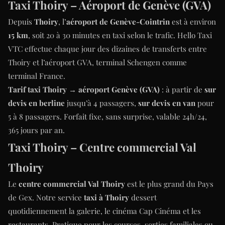
Taxi Thoiry – Aéroport de Genève (GVA)
Depuis
Thoiry
, l’
aéroport de Genève-Cointrin
est à environ
15 km
, soit 20 à 30 minutes en taxi selon le trafic. Hello Taxi
VTC effectue chaque jour des dizaines de transferts entre
Thoiry et l’aéroport GVA, terminal Schengen comme
terminal France.
Tarif taxi Thoiry → aéroport Genève (GVA)
: à partir de
sur
devis en berline
jusqu’à 4 passagers,
sur devis en van
pour
5 à 8 passagers. Forfait fixe, sans surprise, valable 24h/24,
365 jours par an.
Taxi Thoiry – Centre commercial Val
Thoiry
Le
centre commercial Val Thoiry
est le plus grand du Pays
de Gex. Notre service
taxi à Thoiry
dessert
quotidiennement la galerie, le cinéma Cap Cinéma et les
restaurants. Pratique pour les courses, sorties familiales ou