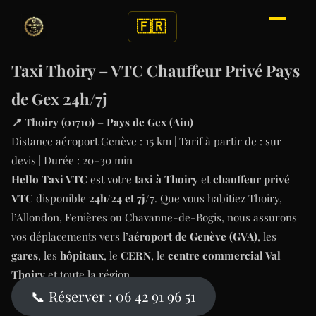
🇫🇷
Taxi Thoiry – VTC Chauffeur Privé Pays
de Gex 24h/7j
📍 Thoiry (01710) – Pays de Gex (Ain)
Distance aéroport Genève : 15 km | Tarif à partir de : sur
devis | Durée : 20–30 min
Hello Taxi VTC
est votre
taxi à Thoiry
et
chauffeur privé
VTC
disponible
24h/24 et 7j/7
. Que vous habitiez Thoiry,
l’Allondon, Fenières ou Chavanne-de-Bogis, nous assurons
vos déplacements vers l’
aéroport de Genève (GVA)
, les
gares
, les
hôpitaux
, le
CERN
, le
centre commercial Val
Thoiry
et toute la région.
📞 Réserver : 06 42 91 96 51