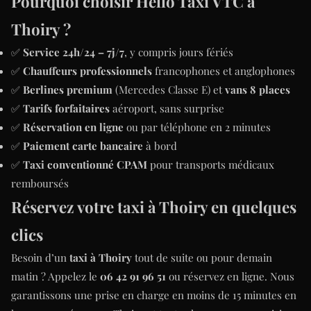
Pourquoi choisir Hello Taxi VTC à
Thoiry ?
✅
Service 24h/24 – 7j/7
, y compris jours fériés
✅
Chauffeurs professionnels
francophones et anglophones
✅
Berlines premium
(Mercedes Classe E) et
vans 8 places
✅
Tarifs forfaitaires
aéroport, sans surprise
✅
Réservation en ligne
ou par téléphone en 2 minutes
✅
Paiement carte bancaire
à bord
✅
Taxi conventionné CPAM
pour transports médicaux
remboursés
Réservez votre taxi à Thoiry en quelques
clics
Besoin d’un
taxi à Thoiry
tout de suite ou pour demain
matin ? Appelez le
06 42 91 96 51
ou réservez en ligne. Nous
garantissons une prise en charge en moins de 15 minutes en